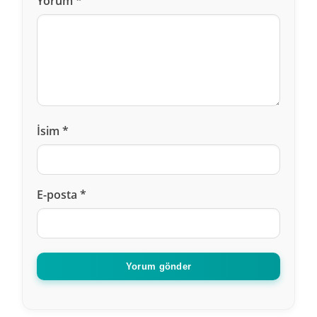
Yorum
*
Cebrail
dedi ki :
23 Şubat 2021, 15:13
Dış implant birtanesinin fiyatları nedir
Cevapla
İsim
*
Yusuf
dedi ki :
E-posta
*
25 Şubat 2022, 12:59
bugün sordum diş doktoruna
yerli implant 3000 lira
Cevapla
Yorum gönder