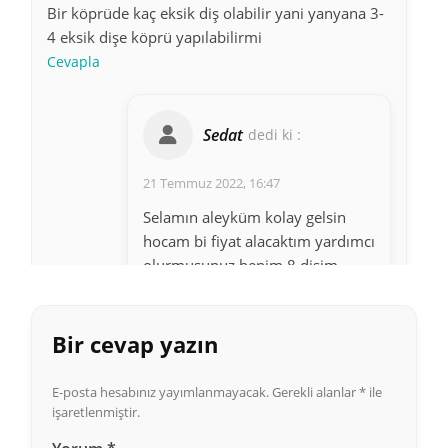
Bir köprüde kaç eksik diş olabilir yani yanyana 3-
4 eksik dişe köprü yapılabilirmi
Cevapla
Sedat
dedi ki :
21 Temmuz 2022, 16:47
Selamın aleyküm kolay gelsin
hocam bi fiyat alacaktım yardımcı
olurmusunuz benim 8 dişim
köprü ve düştü ücreti ne kadardır
yapistirmasi söylermisiniz sadece
yapıştırma
Bir cevap yazın
Cevapla
E-posta hesabınız yayımlanmayacak.
Gerekli alanlar
*
ile
işaretlenmiştir.