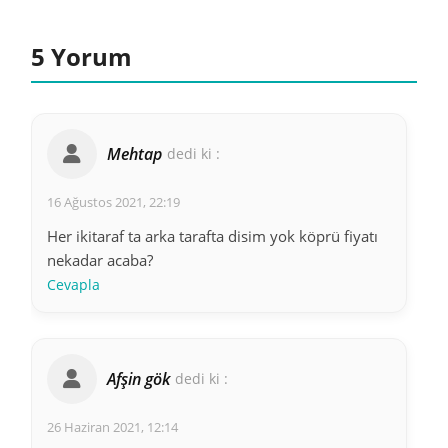
5 Yorum
Mehtap
dedi ki :
16 Ağustos 2021, 22:19
Her ikitaraf ta arka tarafta disim yok köprü fiyatı
nekadar acaba?
Cevapla
Afşin gök
dedi ki :
26 Haziran 2021, 12:14