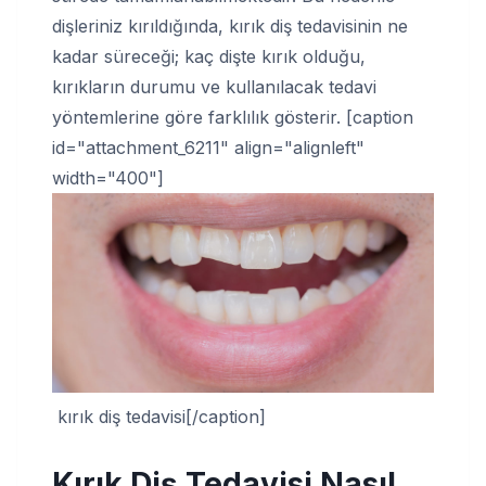
dişleriniz kırıldığında, kırık diş tedavisinin ne
kadar süreceği; kaç dişte kırık olduğu,
kırıkların durumu ve kullanılacak tedavi
yöntemlerine göre farklılık gösterir. [caption
id="attachment_6211" align="alignleft"
width="400"]
kırık diş tedavisi[/caption]
Kırık Diş Tedavisi Nasıl