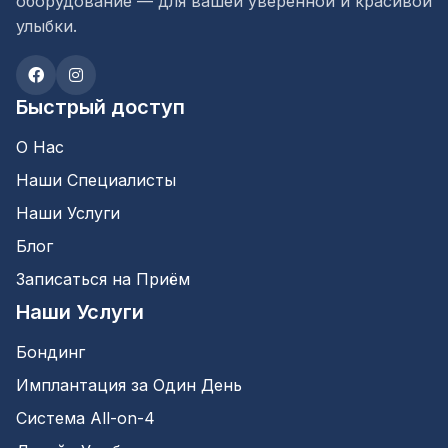
оборудование — для вашей уверенной и красивой
улыбки.
Быстрый доступ
О Нас
Наши Специалисты
Наши Услуги
Блог
Записаться на Приём
Наши Услуги
Бондинг
Имплантация за Один День
Система All-on-4