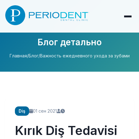
Блог детально
Главная
/
Блог
/
Важность ежедневного ухода за зубами
Diş
01 сен 2021
Kırık Diş Tedavisi