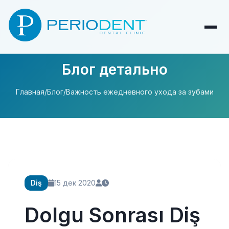
Блог детально
Главная
/
Блог
/
Важность ежедневного ухода за зубами
Diş
15 дек 2020
Dolgu Sonrası Diş