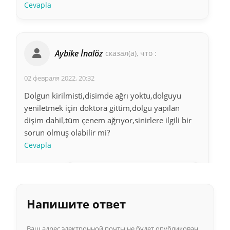
Cevapla
Aybike İnalöz
сказал(а), что :
02 февраля 2022, 20:32
Dolgun kirilmisti,disimde ağrı yoktu,dolguyu
yeniletmek için doktora gittim,dolgu yapılan
dişim dahil,tüm çenem ağrıyor,sinirlere ilgili bir
sorun olmuş olabilir mi?
Cevapla
Ayça
сказал(а), что :
Напишите ответ
03 мая 2022, 03:41
Aynı durumdayım suan
Ваш адрес электронной почты не будет опубликован.