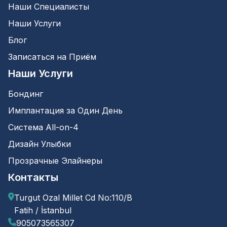
Cevapla
Наши Специалисты
Наши Услуги
Блог
Записаться на Приём
Yakup
сказал(а), что :
Наши Услуги
Бондинг
11 октября 2021, 15:30
Имплантация за Один День
Geçici dolgu yaptırdım bir hafta gectikten sonra
ağrısı baya arttı vede dişim sallanıyo bu durumda
Система All-on-4
ne yapmalıyım çektirsem dahamı iyi olur
Дизайн Улыбки
bilemedim dogrusu
Прозрачные Элайнеры
Cevapla
Контакты
Turgut Ozal Millet Cd No:110/B
Mursel
сказал(а), что :
Fatih / İstanbul
905073565307