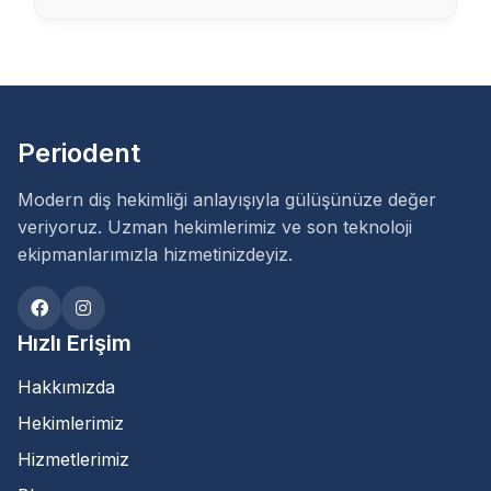
Kişi
dedi ki :
08 Ocak 2022, 21:22
Bence geç olmadan bir diş
doktoruna görünün.
Periodent
Cevapla
Modern diş hekimliği anlayışıyla gülüşünüze değer
veriyoruz. Uzman hekimlerimiz ve son teknoloji
ekipmanlarımızla hizmetinizdeyiz.
Armağan
dedi ki :
26 Kasım 2022, 10:31
Hızlı Erişim
Dolgu yaptım yemek yerken hafif
Hakkımızda
bir baskıda sanki sinire
değiyormuşcasına bir sızı oluyor
Hekimlerimiz
geçer mi acaba
Hizmetlerimiz
Cevapla