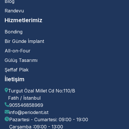
Blog
Randevu
Hizmetlerimiz
Bonding
Yakup
dedi ki :
Bir Günde İmplant
11 Ekim 2021, 15:30
All-on-Four
Geçici dolgu yaptırdım bir hafta gectikten sonra
Gülüş Tasarımı
ağrısı baya arttı vede dişim sallanıyo bu durumda
Şeffaf Plak
ne yapmalıyım çektirsem dahamı iyi olur
bilemedim dogrusu
İletişim
Cevapla
Turgut Özal Millet Cd No:110/B
Fatih / İstanbul
905546858969
Mursel
dedi ki :
info@periodent.ist
Pazartesi - Cumartesi: 09:00 - 19:00
12 Ağustos 2021, 06:38
Çarşamba :09:00 - 13:00