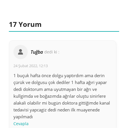
17 Yorum
Tuğba
dedi ki :
24 Şubat 2022, 12:13
1 buçuk hafta önce dolgu yaptırdım ama derin
çürük ve dolgusu çok dediler 1 hafta ağıri yapar
dedi doktorum ama uyutmayan bir ağrı ve
kullgimda ve boğazımda ağrılar oluştu sinirlere
alakali olabilir mi bugün doktora gittiğimde kanal
tedavisi yapcagiz dedi neden ilk muayenede
yapılmadı
Cevapla