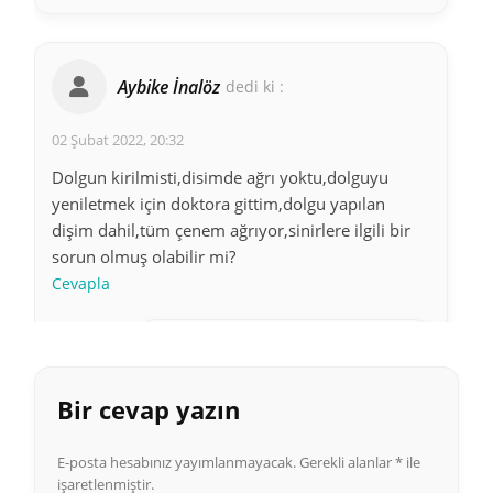
Aybike İnalöz
dedi ki :
02 Şubat 2022, 20:32
Dolgun kirilmisti,disimde ağrı yoktu,dolguyu
yeniletmek için doktora gittim,dolgu yapılan
dişim dahil,tüm çenem ağrıyor,sinirlere ilgili bir
sorun olmuş olabilir mi?
Cevapla
Ayça
dedi ki :
Bir cevap yazın
03 Mayıs 2022, 03:41
Aynı durumdayım suan
E-posta hesabınız yayımlanmayacak.
Gerekli alanlar
*
ile
nasılsınız? Ustunden cok gecmis
işaretlenmiştir.