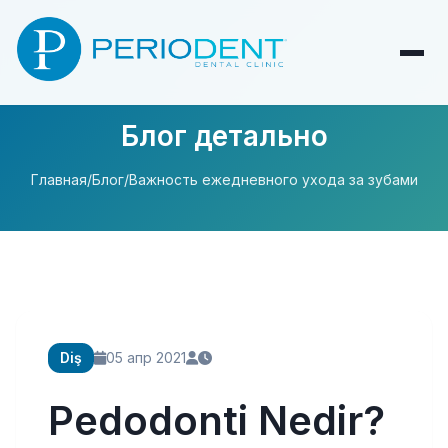
Блог детально
Главная
/
Блог
/
Важность ежедневного ухода за зубами
Diş
05 апр 2021
Pedodonti Nedir?