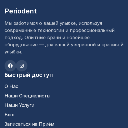
Periodent
Мы заботимся о вашей улыбке, используя
современные технологии и профессиональный
подход. Опытные врачи и новейшее
оборудование — для вашей уверенной и красивой
улыбки.
Быстрый доступ
О Нас
Наши Специалисты
Наши Услуги
Блог
Записаться на Приём