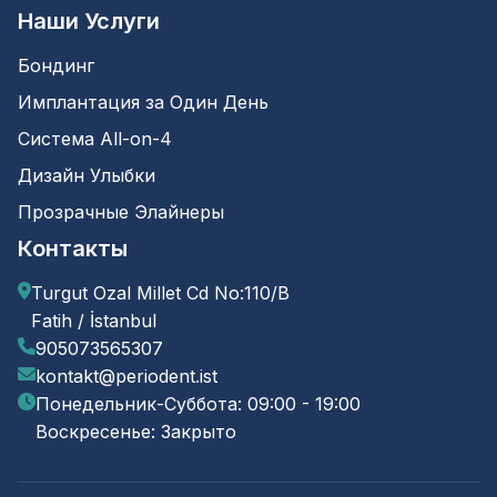
Наши Услуги
Бондинг
Имплантация за Один День
Система All-on-4
Дизайн Улыбки
Прозрачные Элайнеры
Контакты
Turgut Ozal Millet Cd No:110/B
Fatih / İstanbul
905073565307
kontakt@periodent.ist
Понедельник-Суббота: 09:00 - 19:00
Воскресенье: Закрыто