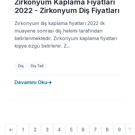
Zirkonyum Kaplama Fiyatları
2022 - Zirkonyum Diş Fiyatları
Zirkonyum diş kaplama fiyatları 2022 ilk
muayene sonrası diş hekimi tarafından
belirlenmektedir. Zirkonyum kaplama fiyatları
kişiye özgü belirlenir. Z...
Diş
Diş Teli
Devamını Oku
←
1
2
3
4
5
6
7
8
9
10