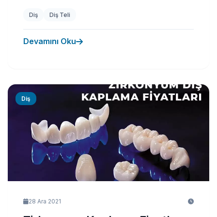
Diş
Diş Teli
Devamını Oku
Diş
28 Ara 2021